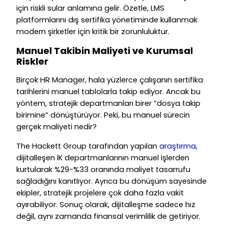
için riskli sular anlamına gelir. Özetle, LMS
platformlarını dış sertifika yönetiminde kullanmak
modern şirketler için kritik bir zorunluluktur.
Manuel Takibin Maliyeti ve Kurumsal
Riskler
Birçok HR Manager, hala yüzlerce çalışanın sertifika
tarihlerini manuel tablolarla takip ediyor. Ancak bu
yöntem, stratejik departmanları birer “dosya takip
birimine” dönüştürüyor. Peki, bu manuel sürecin
gerçek maliyeti nedir?
The Hackett Group tarafından yapılan
araştırma
,
dijitalleşen İK departmanlarının manuel işlerden
kurtularak %29-%33 oranında maliyet tasarrufu
sağladığını kanıtlıyor. Ayrıca bu dönüşüm sayesinde
ekipler, stratejik projelere çok daha fazla vakit
ayırabiliyor. Sonuç olarak, dijitalleşme sadece hız
değil, aynı zamanda finansal verimlilik de getiriyor.