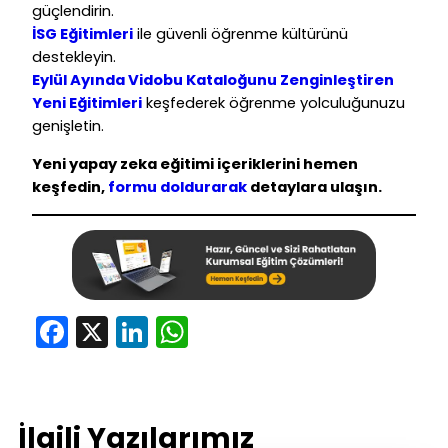
güçlendirin.
İSG Eğitimleri
ile güvenli öğrenme kültürünü
destekleyin.
Eylül Ayında Vidobu Kataloğunu Zenginleştiren
Yeni Eğitimleri
keşfederek öğrenme yolculuğunuzu
genişletin.
Yeni
yapay zeka eğitimi
içeriklerini hemen
keşfedin,
formu doldurarak
detaylara ulaşın.
Facebook
X
LinkedIn
WhatsApp
İlgili Yazılarımız