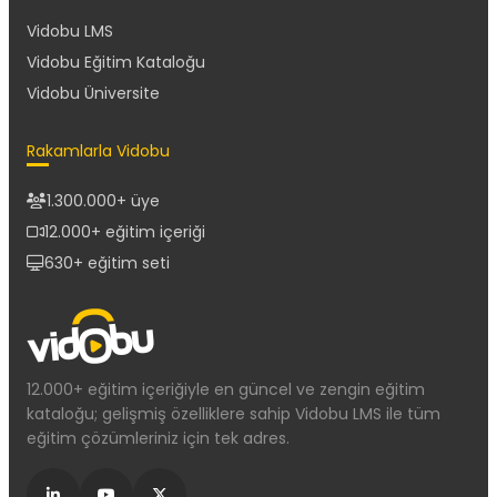
Vidobu LMS
Vidobu Eğitim Kataloğu
Vidobu Üniversite
Rakamlarla Vidobu
1.300.000+ üye
12.000+ eğitim içeriği
630+ eğitim seti
12.000+ eğitim içeriğiyle en güncel ve zengin eğitim
kataloğu; gelişmiş özelliklere sahip Vidobu LMS ile tüm
eğitim çözümleriniz için tek adres.