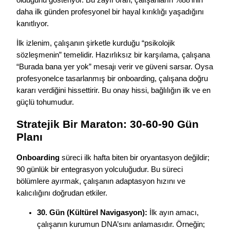
olduğunu gösteriyor. Bu zayıf oran, çalışanların %88’inin
daha ilk günden profesyonel bir hayal kırıklığı yaşadığını
kanıtlıyor.
İlk izlenim, çalışanın şirketle kurduğu “psikolojik
sözleşmenin” temelidir. Hazırlıksız bir karşılama, çalışana
“Burada bana yer yok” mesajı verir ve güveni sarsar. Oysa
profesyonelce tasarlanmış bir onboarding, çalışana doğru
kararı verdiğini hissettirir. Bu onay hissi, bağlılığın ilk ve en
güçlü tohumudur.
Stratejik Bir Maraton: 30-60-90 Gün
Planı
Onboarding
süreci ilk hafta biten bir oryantasyon değildir;
90 günlük bir entegrasyon yolculuğudur. Bu süreci
bölümlere ayırmak, çalışanın adaptasyon hızını ve
kalıcılığını doğrudan etkiler.
30. Gün (Kültürel Navigasyon):
İlk ayın amacı,
çalışanın kurumun DNA’sını anlamasıdır. Örneğin;