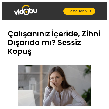
İçeriğe
geç
Demo Talep Et
Çalışanınız İçeride, Zihni
Dışarıda mı? Sessiz
Kopuş