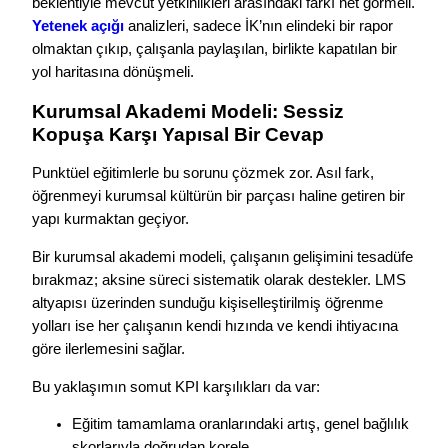
beklentiyle mevcut yetkinlikleri arasındaki farkı net görmeli.
Yetenek açığı
analizleri, sadece İK’nın elindeki bir rapor
olmaktan çıkıp, çalışanla paylaşılan, birlikte kapatılan bir
yol haritasına dönüşmeli.
Kurumsal Akademi Modeli: Sessiz
Kopuşa Karşı Yapısal Bir Cevap
Punktüel eğitimlerle bu sorunu çözmek zor. Asıl fark,
öğrenmeyi kurumsal kültürün bir parçası haline getiren bir
yapı kurmaktan geçiyor.
Bir kurumsal akademi modeli, çalışanın gelişimini tesadüfe
bırakmaz; aksine süreci sistematik olarak destekler. LMS
altyapısı üzerinden sunduğu kişiselleştirilmiş öğrenme
yolları ise her çalışanın kendi hızında ve kendi ihtiyacına
göre ilerlemesini sağlar.
Bu yaklaşımın somut KPI karşılıkları da var:
Eğitim tamamlama oranlarındaki artış, genel bağlılık
skorlarıyla doğrudan korele