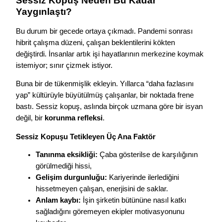
Sessiz Kopuş Neden Bu Kadar
Yaygınlaştı?
Bu durum bir gecede ortaya çıkmadı. Pandemi sonrası
hibrit çalışma düzeni, çalışan beklentilerini kökten
değiştirdi. İnsanlar artık işi hayatlarının merkezine koymak
istemiyor; sınır çizmek istiyor.
Buna bir de tükenmişlik ekleyin. Yıllarca “daha fazlasını
yap” kültürüyle büyütülmüş çalışanlar, bir noktada frene
bastı. Sessiz kopuş, aslında birçok uzmana göre bir isyan
değil, bir
korunma refleksi
.
Sessiz Kopuşu Tetikleyen Üç Ana Faktör
Tanınma eksikliği:
Çaba gösterilse de karşılığının
görülmediği hissi,
Gelişim durgunluğu:
Kariyerinde ilerlediğini
hissetmeyen çalışan, enerjisini de saklar.
Anlam kaybı:
İşin şirketin bütününe nasıl katkı
sağladığını göremeyen ekipler motivasyonunu