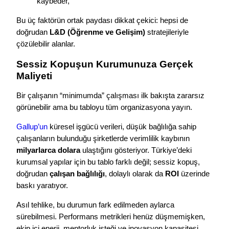
kaybeder,
Bu üç faktörün ortak paydası dikkat çekici: hepsi de
doğrudan
L&D (Öğrenme ve Gelişim)
stratejileriyle
çözülebilir alanlar.
Sessiz Kopuşun Kurumunuza Gerçek
Maliyeti
Bir çalışanın “minimumda” çalışması ilk bakışta zararsız
görünebilir ama bu tabloyu tüm organizasyona yayın.
Gallup’un
küresel işgücü verileri, düşük bağlılığa sahip
çalışanların bulunduğu şirketlerde verimlilik kaybının
milyarlarca dolara
ulaştığını gösteriyor. Türkiye’deki
kurumsal yapılar için bu tablo farklı değil; sessiz kopuş,
doğrudan
çalışan bağlılığı
, dolaylı olarak da
ROI
üzerinde
baskı yaratıyor.
Asıl tehlike, bu durumun fark edilmeden aylarca
sürebilmesi. Performans metrikleri henüz düşmemişken,
ekip içi enerji, mentorluk isteği ve inovasyon kapasitesi