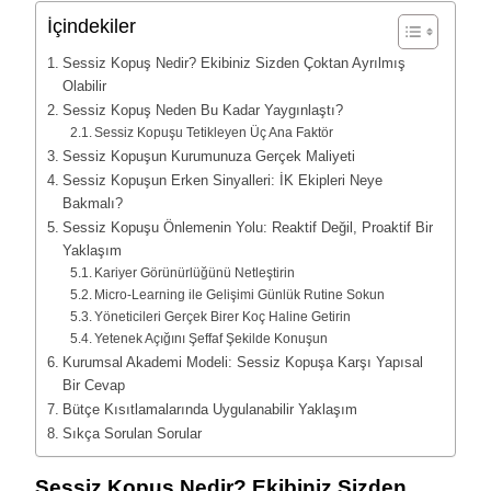
İçindekiler
Sessiz Kopuş Nedir? Ekibiniz Sizden Çoktan Ayrılmış
Olabilir
Sessiz Kopuş Neden Bu Kadar Yaygınlaştı?
Sessiz Kopuşu Tetikleyen Üç Ana Faktör
Sessiz Kopuşun Kurumunuza Gerçek Maliyeti
Sessiz Kopuşun Erken Sinyalleri: İK Ekipleri Neye
Bakmalı?
Sessiz Kopuşu Önlemenin Yolu: Reaktif Değil, Proaktif Bir
Yaklaşım
Kariyer Görünürlüğünü Netleştirin
Micro-Learning ile Gelişimi Günlük Rutine Sokun
Yöneticileri Gerçek Birer Koç Haline Getirin
Yetenek Açığını Şeffaf Şekilde Konuşun
Kurumsal Akademi Modeli: Sessiz Kopuşa Karşı Yapısal
Bir Cevap
Bütçe Kısıtlamalarında Uygulanabilir Yaklaşım
Sıkça Sorulan Sorular
Sessiz Kopuş Nedir? Ekibiniz Sizden