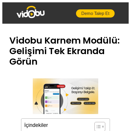
İçeriğe
geç
Demo Talep Et
Vidobu Karnem Modülü:
Gelişimi Tek Ekranda
Görün
İçindekiler